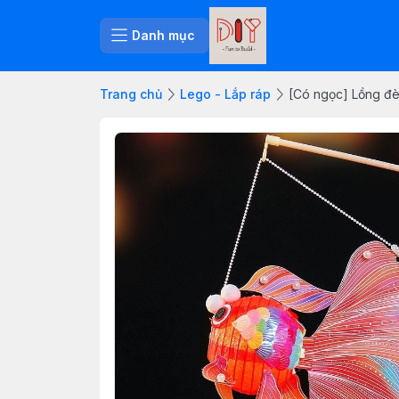
Danh mục
Trang chủ
Lego - Lắp ráp
[Có ngọc] Lồng đèn