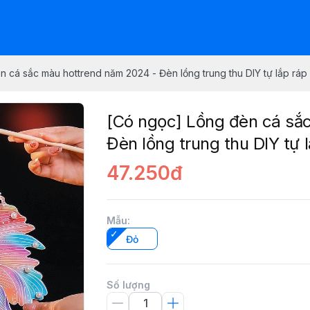
 cá sắc màu hottrend năm 2024 - Đèn lồng trung thu DIY tự lắp ráp
[Có ngọc] Lồng đèn cá sắ
Đèn lồng trung thu DIY tự 
47.250đ
Mẫu
:
Đỏ
Số lượng