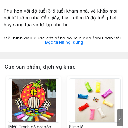
Phù hợp với độ tuổi 3-5 tuổi khám phá, vẽ khắp mọi
nơi từ tường nhà đến giấy, bìa,...cũng là độ tuổi phát
huy sáng tọa và tự lập cho bé
Mỗi hình đều được cắt bằng gỗ mịn đẹp (phù hợp với
Đọc thêm nội dung
trẻ con và các loại màu vẽ thông thường từ bút dạ
màu, bút sáp, màu nước,..)
- Số lượng mảnh gỗ: 4- 8 mảnh tùy bộ (xem hình của
Các sản phẩm, dịch vụ khác
từng phân loại)
- Kích thước: chiều dài nhất khoảng 10 - 12 cm, chiều
còn lại theo tỉ lệ
- Chất liệu: gỗ tự nhiên an toàn, mịn đẹp.
- Xuất xứ: Việt Nam
-----------------------------
Shop DIY - Chuyên đồ chơi DIY từ mọi chất liệu (Giấy –
[Mới] Tranh gỗ bọt xốp -
Slime lẻ
Gỗ – Inox - Chỉ Đinh – Thạch cao)