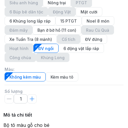
Siêu anh hùng
Nông trại
PTGT
6 Búp bê dân tộc
Động Vật
Mặt cười
6 Khủng long lắp ráp
15 PTGT
Noel 8 món
Đám mây
Bạn ở bờ hồ (11 con)
Rau Củ Quả
Xe Tuần Tra (8 mảnh)
Cổ tích
ĐV đứng
Hoạt hình
ĐV ngồi
6 động vật lắp ráp
Công chúa
Khủng Long
Màu
:
Không kèm màu
Kèm màu tô
Số lượng
Mô tả chi tiết
Bộ tô màu gỗ cho bé