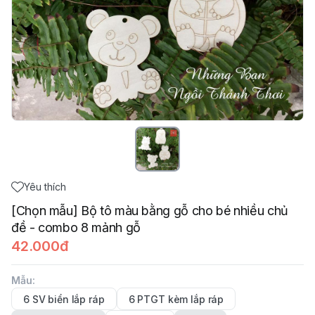
Yêu thích
[Chọn mẫu] Bộ tô màu bằng gỗ cho bé nhiều chủ
đề - combo 8 mảnh gỗ
42.000đ
Mẫu
:
6 SV biển lắp ráp
6 PTGT kèm lắp ráp