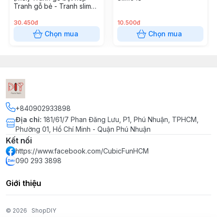
Tranh gỗ bẻ - Tranh slime
#CubicFun #Cubic_Fun
bọt biển - Tranh Tô Màu
#MôHìnhGiấy #MôHìnhGiấy3D #ĐồChơi3D #ĐồChơiGỗ
Gỗ Thủ công DIY cho bé
30.450đ
10.500đ
#ĐồChơiGiáoDục
Chọn mua
Chọn mua
#ĐồChơiLắpRáp #DIY #ĐồChơiDIY #TôTượng
#Tômàugỗ #XếpHình
#TranhXếpHình #XếpHình2D #Puzzle2D
#QuàLưuNiệm #QuàTặngSángTạo
#StarKids #RoboTime #TiaSáng #HộpÂmNhạc
#ĐồChơiKhoaHọc #StemToys
+840902933898
#TrangTríGiángSinh #Noel #GiángSinh
Địa chỉ
:
181/61/7 Phan Đăng Lưu, P1, Phú Nhuận, TPHCM,
#GỗNhỏĐọcSách #TranhDán #TranhCát
Phường 01, Hồ Chí Minh - Quận Phú Nhuận
#TranhChỉĐinh
Kết nối
#StringArt #SápNặn #ĐấtNặn #SáchNamChâm
https://www.facebook.com/CubicFunHCM
090 293 3898
#ĐènTrungThu
#ĐènLồngTrungThu #BútMàuAcrylic #BusyBoard
Giới thiệu
#BảngBậnRộn #Memory #TìmCặpGiốngNhau
#TròChơiThủCông #ĐínhĐá #TranhCạoThanTre
#TranhCạo #TôMàuSlime #TôMàuBọtXốp
© 2026
ShopDIY