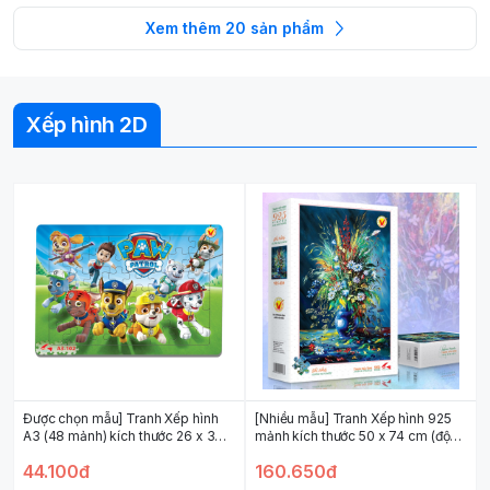
Xem thêm
20
sản phẩm
Xếp hình 2D
Được chọn mẫu] Tranh Xếp hình
[Nhiều mẫu] Tranh Xếp hình 925
A3 (48 mảnh) kích thước 26 x 36
mảnh kích thước 50 x 74 cm (độ
cm (độ tuổi 3+)
tuổi 14+) nhiều chủ đề
44.100đ
160.650đ