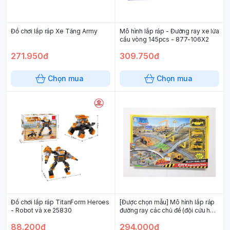
Đồ chơi lắp ráp Xe Tăng Army
Mô hình lắp ráp - Đường ray xe lửa
cầu vòng 145pcs - 877-106X2
271.950đ
309.750đ
Chọn mua
Chọn mua
Đồ chơi lắp ráp TitanForm Heroes
[Được chọn mẫu] Mô hình lắp ráp
- Robot và xe 25830
đường ray các chủ đề (đội cứu hỏa
- công trường xây dựng - khu
88.200đ
294.000đ
quân sự)