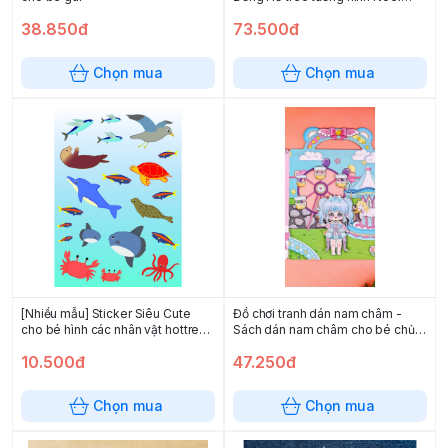
bằng vải nỉ EVA
38.850đ
73.500đ
Chọn mua
Chọn mua
[Nhiều mẫu] Sticker Siêu Cute
Đồ chơi tranh dán nam châm -
cho bé hình các nhân vật hottrend
Sách dán nam châm cho bé chủ
Capybara Kuromi Labubu
đề kuromi melody thỏ mây kitty
10.500đ
47.250đ
capybara
Chọn mua
Chọn mua