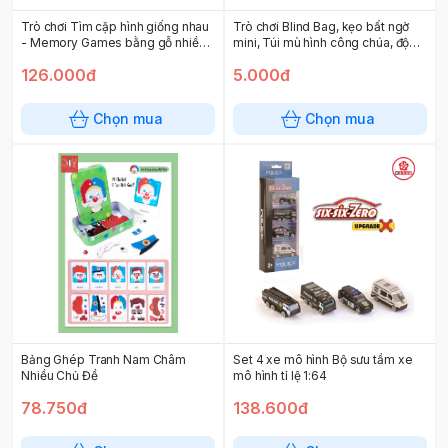
Trò chơi Tìm cặp hình giống nhau
Trò chơi Blind Bag, kẹo bất ngờ
- Memory Games bằng gỗ nhiều
mini, Túi mù hình công chúa, động
chủ đề hỗ trợ học Tiếng Anh
vật và trái cây
126.000đ
5.000đ
Chọn mua
Chọn mua
Bảng Ghép Tranh Nam Châm
Set 4 xe mô hình Bộ sưu tầm xe
Nhiều Chủ Đề
mô hình tỉ lệ 1:64
78.750đ
138.600đ