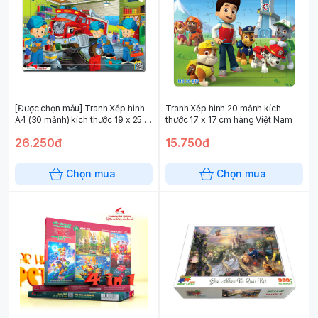
[Được chọn mẫu] Tranh Xếp hình
Tranh Xếp hình 20 mảnh kích
A4 (30 mảnh) kích thước 19 x 25.5
thước 17 x 17 cm hàng Việt Nam
cm (độ tuổi 3+) chủ đề phương tiện
26.250đ
15.750đ
giao thông
Chọn mua
Chọn mua