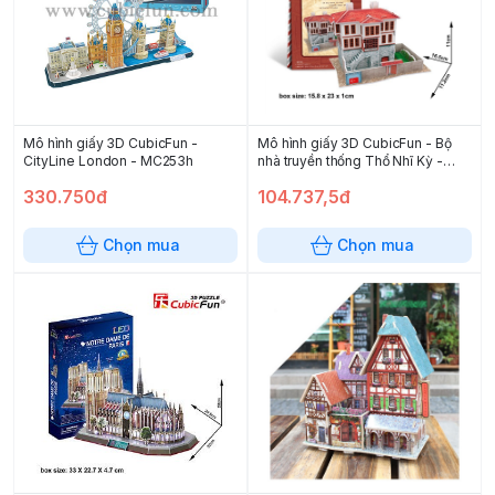
Mô hình giấy 3D CubicFun -
Mô hình giấy 3D CubicFun - Bộ
CityLine London - MC253h
nhà truyền thống Thổ Nhĩ Kỳ -
Flavor Folk House 2 -W3110h
330.750đ
104.737,5đ
Chọn mua
Chọn mua