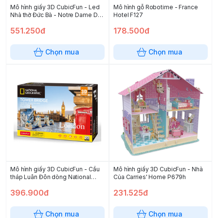
Mô hình giấy 3D CubicFun - Led
Mô hình gỗ Robotime - France
Nhà thờ Đức Bà - Notre Dame De
Hotel F127
Paris (L173h)
551.250đ
178.500đ
Chọn mua
Chọn mua
Mô hình giấy 3D CubicFun - Cầu
Mô hình giấy 3D CubicFun - Nhà
tháp Luân Đôn dòng National
Của Carries' Home P679h
Geographic DS0978h
396.900đ
231.525đ
Chọn mua
Chọn mua