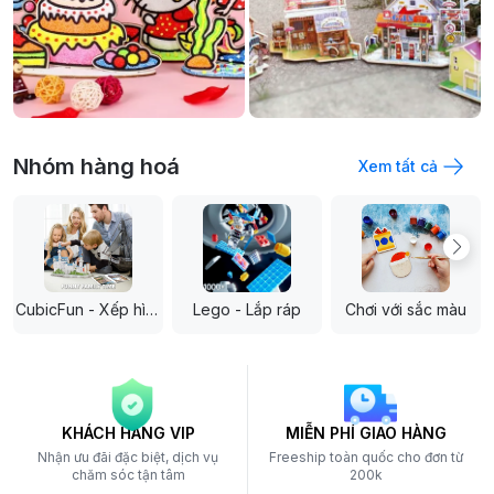
Nhóm hàng hoá
Xem tất cả
CubicFun - Xếp hình 3D
Lego - Lắp ráp
Chơi với sắc màu
KHÁCH HÀNG VIP
MIỄN PHÍ GIAO HÀNG
Nhận ưu đãi đặc biệt, dịch vụ
Freeship toàn quốc cho đơn từ
chăm sóc tận tâm
200k