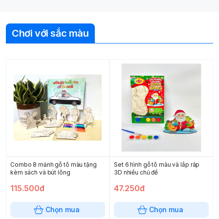
Chơi với sắc màu
Combo 8 mảnh gỗ tô màu tặng
Set 6 hình gỗ tô màu và lắp ráp
kèm sách và bút lông
3D nhiều chủ đề
115.500đ
47.250đ
Chọn mua
Chọn mua