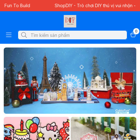
ShopDIY - Trò chơi DIY thú vị vui nhộn - Fun To Build
0