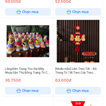
94.500đ
52.500đ
Chọn mua
Chọn mua
Lồng Đèn Trung Thu Giỏ Mây
[Nhiều mẫu] Liễn Treo Tết - Đồ
Nhựa Gắn Thú Bông Trang Trí Có
Trang Trí Tết Treo Cửa Treo
Đèn Led
Tường rước tài lộc cho năm mới
36.750đ
63.000đ
Chọn mua
Chọn mua