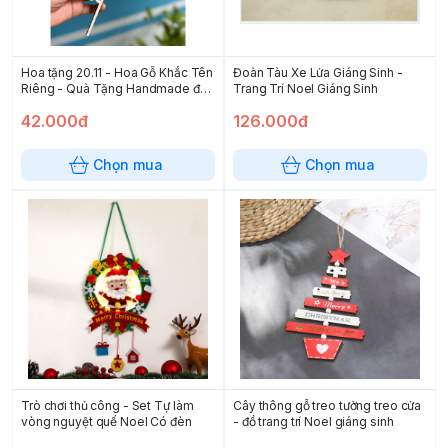
Hoa tặng 20.11 - Hoa Gỗ Khắc Tên
Đoàn Tàu Xe Lửa Giáng Sinh -
Riêng - Quà Tặng Handmade độc
Trang Trí Noel Giáng Sinh
đáo ý nghĩa
42.000đ
126.000đ
Chọn mua
Chọn mua
Trò chơi thủ công - Set Tự làm
Cây thông gỗ treo tường treo cửa
vòng nguyệt quế Noel Có đèn
- đồ trang trí Noel giáng sinh