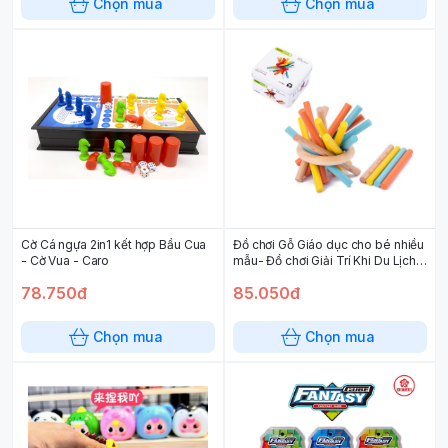
Chọn mua
Chọn mua
Cờ Cá ngựa 2in1 kết hợp Bầu Cua
Đồ chơi Gỗ Giáo dục cho bé nhiều
- Cờ Vua - Caro
mẫu- Đồ chơi Giải Trí Khi Du Lịch -
Games For Trip
78.750đ
85.050đ
Chọn mua
Chọn mua