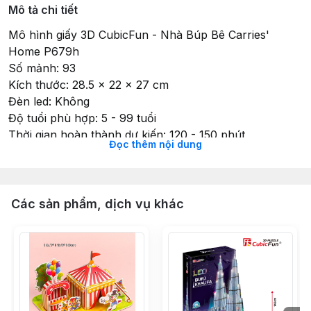
Mô tả chi tiết
Mô hình giấy 3D CubicFun - Nhà Búp Bê Carries'
Home P679h
Số mảnh: 93
Kích thước: 28.5 x 22 x 27 cm
Đèn led: Không
Độ tuổi phù hợp: 5 - 99 tuổi
Thời gian hoàn thành dự kiến: 120 - 150 phút
Đọc thêm nội dung
CÁCH CHƠI:
Mô hình giấy 3D với cách lắp ráp đơn giản: tách ra và
ghép vào, không cần cắt và keo dán. Quan trọng hơn,
người chơi có thể tháo rời mô hình, trả các chi tiết về
Các sản phẩm, dịch vụ khác
lại miếng 2D và cất đi cho lần chơi sau
ĐẶC ĐIỂM NỔI BẬT
- Chất liệu cao cấp: Sản phẩm được làm từ xốp EPS và
giấy (đàn hồi, cứng và không phai màu) được sản xuất
theo tiêu chuẩn En71 (Châu Âu) và ASTM (Mỹ) an
toàn cho trẻ em khi sử dụng.