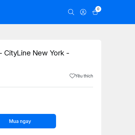
0
- CityLine New York -
Yêu thích
Mua ngay