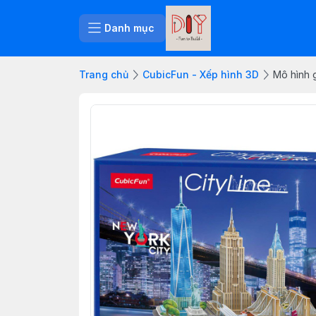
Danh mục
Trang chủ
CubicFun - Xếp hình 3D
Mô hình 