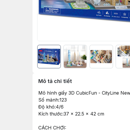
Mô tả chi tiết
Mô hình giấy 3D CubicFun - CityLine Ne
Số mảnh:123
Độ khó:4/6
Kích thước:37 x 22.5 x 42 cm
CÁCH CHƠI: