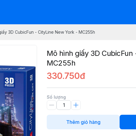
giấy 3D CubicFun - CityLine New York - MC255h
Mô hình giấy 3D CubicFun 
MC255h
330.750đ
Số lượng
Thêm giỏ hàng