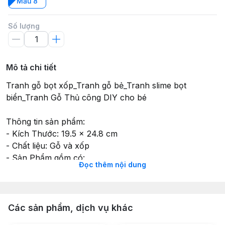
Mẫu 8
Số lượng
Mô tả chi tiết
Tranh gỗ bọt xốp_Tranh gỗ bẻ_Tranh slime bọt
biển_Tranh Gỗ Thủ công DIY cho bé
Thông tin sản phẩm:
- Kích Thước: 19.5 x 24.8 cm
- Chất liệu: Gỗ và xốp
- Sản Phẩm gồm có:
Đọc thêm nội dung
+ 1 tấm tranh gỗ gồm nhiều mảnh dễ dàng tách rời
+ Bộ 8 màu bọt xốp không dính tay an toàn cho bé
+ Phụ kiện khác: hạt cườm đính và dây treo
-----------------------------------
Các sản phẩm, dịch vụ khác
Cách sử dụng :