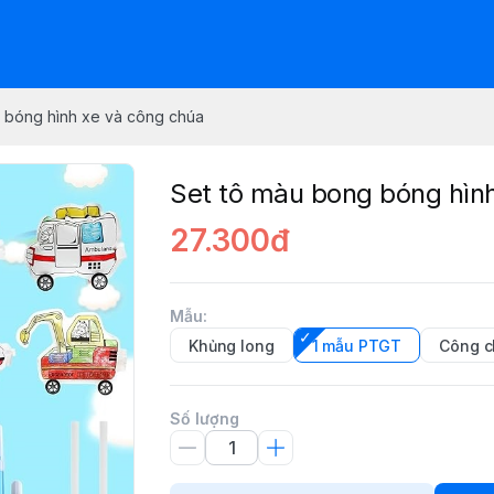
 bóng hình xe và công chúa
Set tô màu bong bóng hìn
27.300đ
Mẫu
:
Khủng long
1 mẫu PTGT
Công 
Số lượng