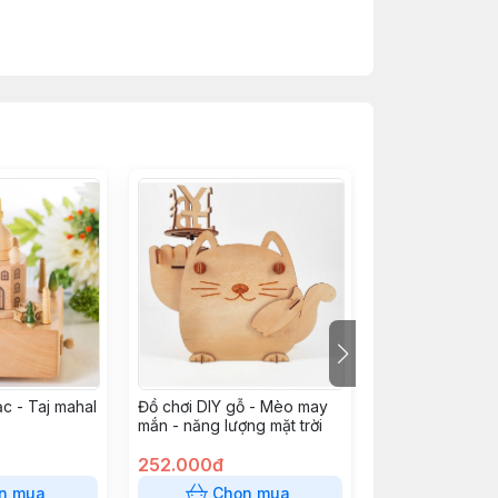
g mình.
ho bàn tay của bé xinh.
c - Taj mahal
Đồ chơi DIY gỗ - Mèo may
Hộp âm nhạc - 
mắn - năng lượng mặt trời
bạn thông cảm.
252.000đ
546.000đ
n mua
Chọn mua
Chọn