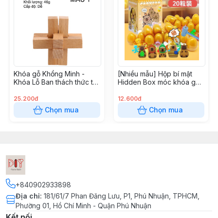
năng chiến thuật.
Lưu ý: Do màn hình ánh sáng khác nhau nên có thể
màu sắc sẽ sai lệch một chút khi nhận, mong bạn
thông cảm.
-----------------------------
Khóa gỗ Khổng Minh -
[Nhiều mẫu] Hộp bí mật
Shop DIY.vn - Chuyên đồ chơi DIY từ mọi chất liệu
Khóa Lỗ Ban thách thức trí
Hidden Box móc khóa gấu
(Giấy – Gỗ – Inox - Chỉ Đinh – Thạch cao)
thông minh
dâu kuromi melody
#CubicFun #Cubic_Fun #MôHìnhGiấy #MôHìnhGiấy3D
capybara kitty Labubu
25.200đ
12.600đ
#ĐồChơi3D #ĐồChơiGỗ #ĐồChơiGiáoDục
Chọn mua
Chọn mua
#ĐồChơiLắpRáp #DIY #ĐồChơiDIY #TôTượng
#Tômàugỗ #XếpHình #TranhXếpHình #XếpHình2D
#Puzzle2D #QuàLưuNiệm #QuàTặngSángTạo
#StarKids #RoboTime #TiaSáng #HộpÂmNhạc
#ĐồChơiKhoaHọc #StemToys #TrangTríGiángSinh
#Noel #GiángSinh #GỗNhỏĐọcSách #TranhDán
+840902933898
#TranhCát #TranhChỉĐinh #StringArt #SápNặn
Địa chỉ
:
181/61/7 Phan Đăng Lưu, P1, Phú Nhuận, TPHCM,
#ĐấtNặn #SáchNamChâm #ĐènTrungThu
Phường 01, Hồ Chí Minh - Quận Phú Nhuận
#ĐènLồngTrungThu #BútMàuAcrylic #BusyBoard
Kết nối