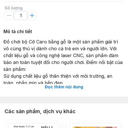
Số lượng
Mô tả chi tiết
Đồ chơi bộ Cờ Caro bằng gỗ là một sản phẩm giải trí
vô cùng thú vị dành cho cả trẻ em và người lớn. Với
chất liệu gỗ và công nghệ laser CNC, sản phẩm đảm
bảo an toàn tuyệt đối cho người chơi. Điểm nổi bật của
sản phẩm:
Sử dụng chất liệu gỗ thân thiện với môi trường, an
toàn, nhắn mịn và bền đẹp
Đọc thêm nội dung
Công nghệ laser CNC tiên tiến
An toàn tuyệt đối cho người chơi
Kích thước: 26x26x0.5cm
X, O mỗi loại gồm 60 quân
Các sản phẩm, dịch vụ khác
Bộ cờ Caro này không chỉ giúp phát triển khả năng tư
duy logic mà còn là hoạt động thú vị để rèn luyện kỹ