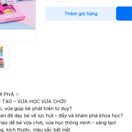
Thêm giỏ hàng
M PHÁ ✨
 TẠO – VỪA HỌC VỪA CHƠI!
n, vừa giúp bé phát triển tư duy?
quan để dạy bé về lực hút – đẩy và khám phá khoa học?
 để bé vừa chơi, vừa học thông minh – sáng tạo!
g, kích thước, màu sắc bắt mắt