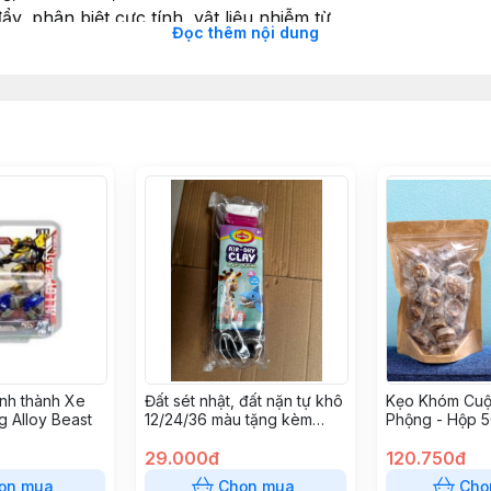
y, phân biệt cực tính, vật liệu nhiễm từ
Đọc thêm nội dung
nh, sáng tạo khi lắp ráp, ghép hình
t liệu nhựa cao cấp, không góc cạnh
dễ dùng, phù hợp trong lớp học hoặc ở nhà
phá khoa học sớm
 con cùng chơi – cùng học
thưởng học tập hoặc đầu tư cho giáo dục tại nhà
 Kẹp sắt, 2 Sticker/ Bộ
 lam
ình thành Xe
Đất sét nhật, đất nặn tự khô
Kẹo Khóm Cuộ
g Alloy Beast
12/24/36 màu tặng kèm
Phộng - Hộp 5
dụng cụ dài 27 cm
sản Tân Phướ
29.000đ
120.750đ
ọn mua
Chọn mua
Chọ