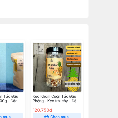
n Tắc Đậu
Kẹo Khóm Cuộn Tắc Đậu
00g - Đặc
Phộng - Kẹo trái cây - Đặc
c
sản Tân Phước
120.750đ
n mua
Chọn mua