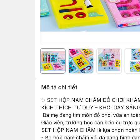
Mô tả chi tiết
✨ SET HỘP NAM CHÂM ĐỒ CHƠI KHÁ
KÍCH THÍCH TƯ DUY – KHƠI DẬY SÁNG
‍‍‍ Ba mẹ đang tìm món đồ chơi vừa an toà
Giáo viên, trường học cần giáo cụ trực 
SET HỘP NAM CHÂM là lựa chọn hoàn hảo
- Bộ hộp nam châm với đa dạng hình dạn