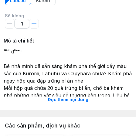
Labubu
Kuromi
Số lượng
Mô tả chi tiết
̀ ̂̉ ̂̀ ̛́ ̣̂ ̀ đ̣̂ ̛́ ̆́ ̂̃ ̂ !
Bé nhà mình đã sẵn sàng khám phá thế giới đầy màu
sắc của Kuromi, Labubu và Capybara chưa? Khám phá
ngay hộp quà đập trứng bí ẩn nhé
Mỗi hộp quà chứa 20 quả trứng bí ẩn, chờ bé khám
phá những nhân vật siêu dễ thương bên trong. Liệu bé
Đọc thêm nội dung
sẽ tìm thấy nhân vật yêu thích của mình không nhỉ???
-----------------------------
Shop DIY - Chuyên đồ chơi DIY từ mọi chất liệu (Giấy –
Gỗ – Inox - Chỉ Đinh – Thạch cao)
Các sản phẩm, dịch vụ khác
#CubicFun #Cubic_Fun #MôHìnhGiấy #MôHìnhGiấy3D