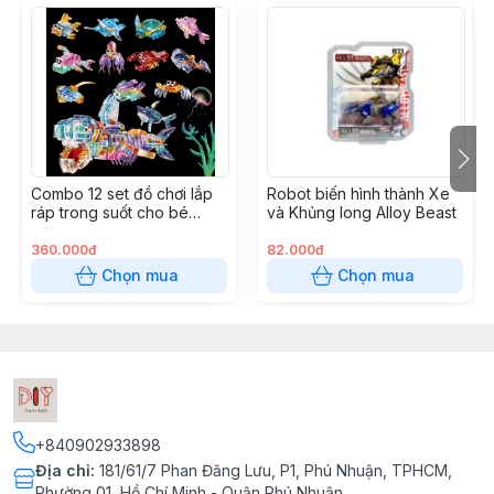
#ĐồChơi3D #ĐồChơiGỗ #ĐồChơiGiáoDục
#ĐồChơiLắpRáp #DIY #ĐồChơiDIY #TôTượng
#Tômàugỗ #XếpHình #TranhXếpHình #XếpHình2D
#Puzzle2D #QuàLưuNiệm #QuàTặngSángTạo
#StarKids #RoboTime #TiaSáng #HộpÂmNhạc
#ĐồChơiKhoaHọc #StemToys #TrangTríGiángSinh
#Noel #GiángSinh #GỗNhỏĐọcSách #TranhDán
Combo 12 set đồ chơi lắp
Robot biến hình thành Xe
#TranhCát #TranhChỉĐinh #StringArt #SápNặn
ráp trong suốt cho bé
và Khủng long Alloy Beast
#ĐấtNặn #SáchNamChâm #ĐènTrungThu
nhiều chủ đề
#ĐènLồngTrungThu #BútMàuAcrylic #BusyBoard
360.000đ
82.000đ
#BảngBậnRộn #Memory #TìmCặpGiốngNhau
Chọn mua
Chọn mua
#TròChơiThủCông #ĐínhĐá #TranhCạoThanTre
#TranhCạo #TôMàuSlime #TôMàuBọtXốp
#TròChơiDânGian #ÔĂnQuan #CờCaro #CờCáNgựa
#CờRắnLeoThang #CờTỷPhú #KhóaLỗBan
#KhóaKhổngMinh #Đồ chơi Vải #Đồng Hồ Vải #Đồng
Hồ Tự Làm
+840902933898
Địa chỉ
:
181/61/7 Phan Đăng Lưu, P1, Phú Nhuận, TPHCM,
Phường 01, Hồ Chí Minh - Quận Phú Nhuận