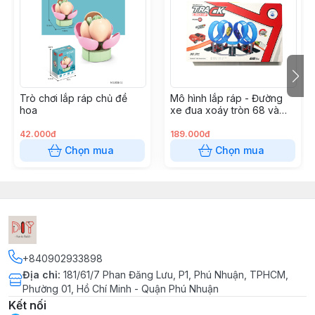
#CubicFun #Cubic_Fun #MôHìnhGiấy #MôHìnhGiấy3D
#ĐồChơi3D #ĐồChơiGỗ #ĐồChơiGiáoDục
#ĐồChơiLắpRáp #DIY #ĐồChơiDIY #TôTượng
#Tômàugỗ #XếpHình #TranhXếpHình #XếpHình2D
#Puzzle2D #QuàLưuNiệm #QuàTặngSángTạo
Trò chơi lắp ráp chủ đề
Mô hình lắp ráp - Đường
#StarKids #RoboTime #TiaSáng #HộpÂmNhạc
hoa
xe đua xoáy tròn 68 và
#ĐồChơiKhoaHọc #StemToys #TrangTríGiángSinh
102pcs
#Noel #GiángSinh #GỗNhỏĐọcSách #TranhDán
42.000đ
189.000đ
#TranhCát #TranhChỉĐinh #StringArt #SápNặn
Chọn mua
Chọn mua
#ĐấtNặn #SáchNamChâm #ĐènTrungThu
#ĐènLồngTrungThu #BútMàuAcrylic #BusyBoard
#BảngBậnRộn #Memory #TìmCặpGiốngNhau
#TròChơiThủCông #ĐínhĐá #TranhCạoThanTre
#TranhCạo #TôMàuSlime #TôMàuBọtXốp
#TròChơiDânGian #ÔĂnQuan #CờCaro #CờCáNgựa
+840902933898
#CờRắnLeoThang #CờTỷPhú #KhóaLỗBan
Địa chỉ
:
181/61/7 Phan Đăng Lưu, P1, Phú Nhuận, TPHCM,
#KhóaKhổngMinh #Đồ chơi Vải #Đồng Hồ Vải #Đồng
Phường 01, Hồ Chí Minh - Quận Phú Nhuận
Hồ Tự Làm #BusyBook #Sachbocdan #dochoi
Kết nối