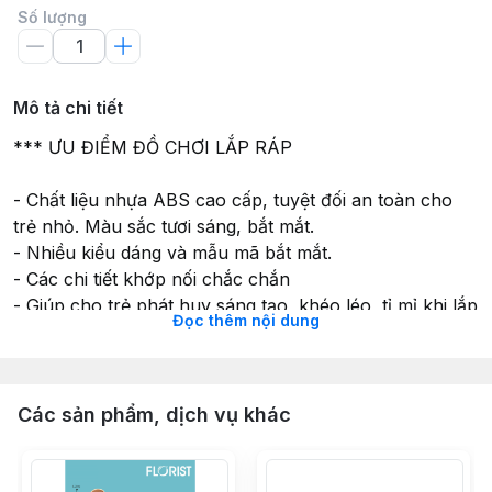
Số lượng
Mô tả chi tiết
*** ƯU ĐIỂM ĐỒ CHƠI LẮP RÁP
- Chất liệu nhựa ABS cao cấp, tuyệt đối an toàn cho
trẻ nhỏ. Màu sắc tươi sáng, bắt mắt.
- Nhiều kiểu dáng và mẫu mã bắt mắt.
- Các chi tiết khớp nối chắc chắn
- Giúp cho trẻ phát huy sáng tạo, khéo léo, tỉ mỉ khi lắp
Đọc thêm nội dung
ghép và kết hợp các chi tiết với nhau.
- Rèn luyện tính cẩn thận, kiên nhẫn để hoàn thành
tác phẩm.
- Kích thích tư duy sáng tạo, phát triển trí não toàn
Các sản phẩm, dịch vụ khác
diện.
----------------------------