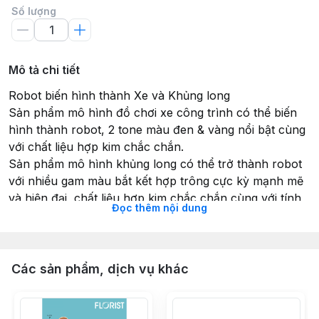
Số lượng
Mô tả chi tiết
Robot biến hình thành Xe và Khủng long
Sản phẩm mô hình đồ chơi xe công trình có thể biến
hình thành robot, 2 tone màu đen & vàng nổi bật cùng
với chất liệu hợp kim chắc chắn.
Sản phẩm mô hình khủng long có thể trở thành robot
với nhiều gam màu bắt kết hợp trông cực kỳ mạnh mẽ
và hiện đại, chất liệu hợp kim chắc chắn cùng với tính
Đọc thêm nội dung
năng biến hình hứa hẹn mang đến nhiều phút giây vui
chơi hấp dẫn cho các bé.
Xuất xứ: Trung Quốc
Tuổi sử dụng: Từ 3 tuổi trở lên
Các sản phẩm, dịch vụ khác
Thành phần: Nhựa, cao su
Thông số kỹ thuật: Không dùng pin
HDSD: