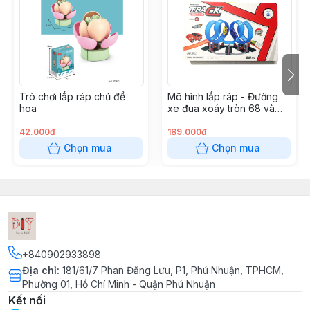
Lắp ráp theo hướng dẫn sử dụng kèm theo hoặc theo
sự sáng tạo của trẻ
Cảnh báo: Sản phẩm có chi tiết nhỏ.
Lưu ý: Do màn hình ánh sáng khác nhau nên có thể
màu sắc sẽ sai lệch một chút khi nhận, mong bạn
Trò chơi lắp ráp chủ đề
Mô hình lắp ráp - Đường
thông cảm.
hoa
xe đua xoáy tròn 68 và
-----------------------------
102pcs
Shop DIY.vn - Chuyên đồ chơi DIY từ mọi chất liệu
42.000đ
189.000đ
(Giấy – Gỗ – Inox - Chỉ Đinh – Thạch cao)
Chọn mua
Chọn mua
#CubicFun #Cubic_Fun #MôHìnhGiấy #MôHìnhGiấy3D
#ĐồChơi3D #ĐồChơiGỗ #ĐồChơiGiáoDục
#ĐồChơiLắpRáp #DIY #ĐồChơiDIY #TôTượng
#Tômàugỗ #XếpHình #TranhXếpHình #XếpHình2D
#Puzzle2D #QuàLưuNiệm #QuàTặngSángTạo
#StarKids #RoboTime #TiaSáng #HộpÂmNhạc
+840902933898
#ĐồChơiKhoaHọc #StemToys #TrangTríGiángSinh
Địa chỉ
:
181/61/7 Phan Đăng Lưu, P1, Phú Nhuận, TPHCM,
#Noel #GiángSinh #GỗNhỏĐọcSách #TranhDán
Phường 01, Hồ Chí Minh - Quận Phú Nhuận
#TranhCát #TranhChỉĐinh #StringArt #SápNặn
Kết nối