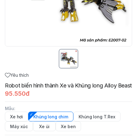
Yêu thích
Robot biến hình thành Xe và Khủng long Alloy Beast
95.550đ
Mẫu
:
Xe hơi
Khủng long chim
Khủng long T.Rex
Máy xúc
Xe ủi
Xe ben