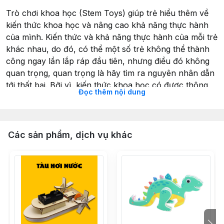
Trò chơi khoa học (Stem Toys) giúp trẻ hiểu thêm về
kiến thức khoa học và nâng cao khả năng thực hành
của mình. Kiến thức và khả năng thực hành của mỗi trẻ
khác nhau, do đó, có thể một số trẻ không thể thành
công ngay lần lắp ráp đầu tiên, nhưng điều đó không
quan trọng, quan trọng là hãy tìm ra nguyên nhân dẫn
tới thất bại. Bởi vì, kiến thức khoa học có được thông
Đọc thêm nội dung
qua vô vàn trải nghiệm và sự kiên trì học hỏi từ những
trải nghiệm đó. Và kiến thức từ trải nghiệm là những
kiến thức lâu bền nhất!
Các sản phẩm, dịch vụ khác
Thông tin sản phẩm Đồ Chơi khoa học - Magic wheel -
Bánh xe ma thuật
- Tên sản phẩm: Đồ Chơi khoa học - Magic wheel -
Bánh xe ma thuật
- Kích thước sau khi hoàn thành (DRC): 10.4 x 9.4 x
9.4cm
- Độ tuổi phù hợp: 6 – 12 tuổi