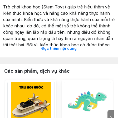
Trò chơi khoa học (Stem Toys) giúp trẻ hiểu thêm về
kiến thức khoa học và nâng cao khả năng thực hành
của mình. Kiến thức và khả năng thực hành của mỗi trẻ
khác nhau, do đó, có thể một số trẻ không thể thành
công ngay lần lắp ráp đầu tiên, nhưng điều đó không
quan trọng, quan trọng là hãy tìm ra nguyên nhân dẫn
tới thất bại. Bởi vì, kiến thức khoa học có được thông
Đọc thêm nội dung
qua vô vàn trải nghiệm và sự kiên trì học hỏi từ những
trải nghiệm đó. Và kiến thức từ trải nghiệm là những
kiến thức lâu bền nhất!
Thông tin sản phẩm Đồ chơi khoa học StemToys -
Các sản phẩm, dịch vụ khác
Robot Bò Sát
- Tên sản phẩm: Đồ chơi khoa học StemToys - Robot
Bò Sát
- Kích thước hộp (DRC): 11.6 x 7.8 x 10.8 cm
- Độ tuổi phù hợp: 6+ tuổi
- Đặc điểm sản phẩm:
o Sản phẩm bao gồm đầy đủ dụng cụ và hướng dẫn để