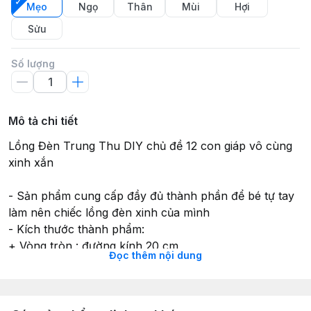
Mẹo
Ngọ
Thân
Mùi
Hợi
Sửu
Số lượng
Mô tả chi tiết
Lồng Đèn Trung Thu DIY chủ đề 12 con giáp vô cùng
xinh xắn
- Sản phẩm cung cấp đầy đủ thành phần để bé tự tay
làm nên chiếc lồng đèn xinh của mình
- Kích thước thành phẩm:
+ Vòng tròn : đường kính 20 cm
Đọc thêm nội dung
+ Tổng chiều dài sau hoàn thành: 46cm
- Có thể sử dụng làm đồ trang trí nhà cửa, bộ sưu tập,