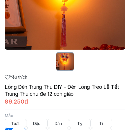
Yêu thích
Lồng Đèn Trung Thu DIY - Đèn Lồng Treo Lễ Tết
Trung Thu chủ đề 12 con giáp
89.250đ
Mẫu
:
Tuất
Dậu
Dần
Tỵ
Tí