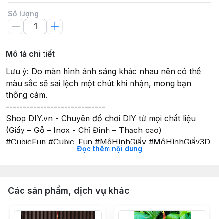
Số lượng
Mô tả chi tiết
Lưu ý: Do màn hình ánh sáng khác nhau nên có thể
màu sắc sẽ sai lệch một chút khi nhận, mong bạn
thông cảm.
-----------------------------
Shop DIY.vn - Chuyên đồ chơi DIY từ mọi chất liệu
(Giấy – Gỗ – Inox - Chỉ Đinh – Thạch cao)
#CubicFun #Cubic_Fun #MôHìnhGiấy #MôHìnhGiấy3D
Đọc thêm nội dung
#ĐồChơi3D #ĐồChơiGỗ #ĐồChơiGiáoDục
#ĐồChơiLắpRáp #DIY #ĐồChơiDIY #TôTượng
#Tômàugỗ #XếpHình #TranhXếpHình #XếpHình2D
#Puzzle2D #QuàLưuNiệm #QuàTặngSángTạo
Các sản phẩm, dịch vụ khác
#StarKids #RoboTime #TiaSáng #HộpÂmNhạc
#ĐồChơiKhoaHọc #StemToys #TrangTríGiángSinh