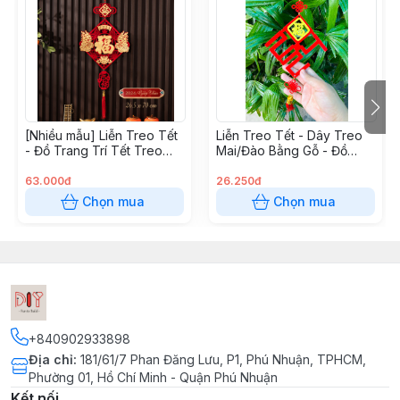
#Noel #GiángSinh #GỗNhỏĐọcSách #TranhDán
#TranhCát #TranhChỉĐinh #StringArt #SápNặn
#ĐấtNặn #SáchNamChâm #ĐènTrungThu
#ĐènLồngTrungThu #BútMàuAcrylic #BusyBoard
#BảngBậnRộn #Memory #TìmCặpGiốngNhau
#TròChơiThủCông #ĐínhĐá #TranhCạoThanTre
[Nhiều mẫu] Liễn Treo Tết
Liễn Treo Tết - Dây Treo
#TranhCạo #TôMàuSlime #TôMàuBọtXốp
- Đồ Trang Trí Tết Treo
Mai/Đào Bằng Gỗ - Đồ
#TròChơiDânGian #ÔĂnQuan #CờCaro #CờCáNgựa
Cửa Treo Tường rước tài
Trang Trí Tết Bằng Gỗ
#CờRắnLeoThang #CờTỷPhú #KhóaLỗBan
lộc cho năm mới
63.000đ
26.250đ
#KhóaKhổngMinh #Đồ chơi Vải #Đồng Hồ Vải #Đồng
Chọn mua
Chọn mua
Hồ Tự Làm #BusyBook #Sachbocdan #dochoi
#dochoigiaoduc #dochoithongminh #dochoichobe
#dochoinhua #dochoihot #dochoiantoan
#dochoixephinh #dochoilaprap #khunglong
#khunglonglaprap #dochoikhunglong #dochoi
#namcham #thinghiemkhoahoc #namchamtutinh
+840902933898
#dochoigiaoduc #dochoithinghiem #dochoichobe
Địa chỉ
:
181/61/7 Phan Đăng Lưu, P1, Phú Nhuận, TPHCM,
#namchamtutruong #tutruong #tutruongnamcham
Phường 01, Hồ Chí Minh - Quận Phú Nhuận
#dochoinamcham
Kết nối