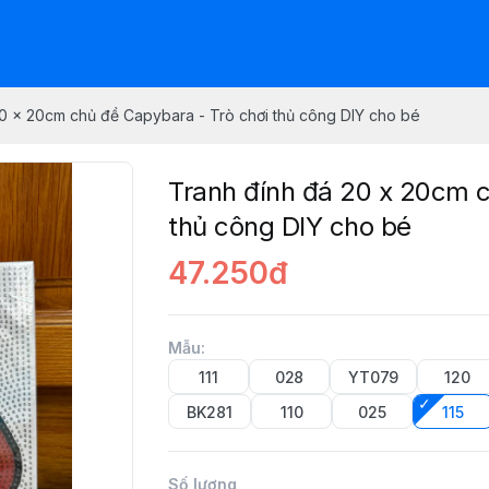
0 x 20cm chủ đề Capybara - Trò chơi thủ công DIY cho bé
Tranh đính đá 20 x 20cm c
thủ công DIY cho bé
47.250đ
Mẫu
:
111
028
YT079
120
BK281
110
025
115
Số lượng