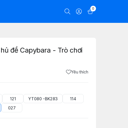
0
hủ đề Capybara - Trò chơi
Yêu thích
121
YT080 -BK283
114
027