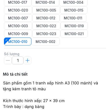
MC100-017
MC100-014
MC100-004
MC100-020
MC100-005
MC100-015
MC100-007
MC100-012
MC100-011
MC100-003
MC100-022
MC100-019
MC100-009
MC100-023
MC100-021
MC100-010
MC100-002
Số lượng
Mô tả chi tiết
Sản phẩm gồm 1 tranh xếp hình A3 (100 mảnh) và
tặng kèm tranh tô màu
Kích thước hình xếp: 27 x 39 cm
Trình bày : dạng bảng